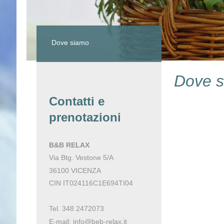
Dove siamo
Dove 
Contatti e
prenotazioni
B&B RELAX
Via Btg. Vestone 5/A
36100 VICENZA
CIN IT024116C1E694TI04
Tel. 348 2472073
E-mail: info@beb-relax.it